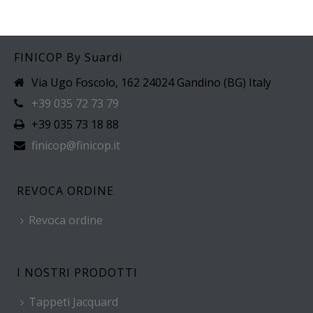
FINICOP By Suardi
Via Ugo Foscolo, 162 24024 Gandino (BG) Italy
+39 035 72 73 79
+39 035 73 18 88
finicop@finicop.it
REVOCA ORDINE
Revoca ordine
I NOSTRI PRODOTTI
Tappeti Jacquard