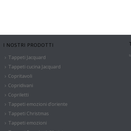
I NOSTRI PRODOTTI
t
Tappeti Jacquard
Tappeti cucina Jacquard
Copritavoli
Copridivani
Copriletti
Tappeti emozioni d’oriente
Tappeti Christmas
Tappeti emozioni