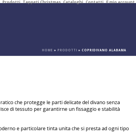
Prodotti
Tappeti Christmas
Cataloghi
Contatti
Il mio account
HOME
»
PRODOTTI
»
COPRIDIVANO ALABAMA
pratico che protegge le parti delicate del divano senza
risce di tessuto per garantirne un fissaggio e stabilità
erno e particolare tinta unita che si presta ad ogni tipo