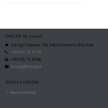
FINICOP By Suardi
Via Ugo Foscolo, 162 24024 Gandino (BG) Italy
+39 035 72 73 79
+39 035 73 18 88
finicop@finicop.it
REVOCA ORDINE
Revoca ordine