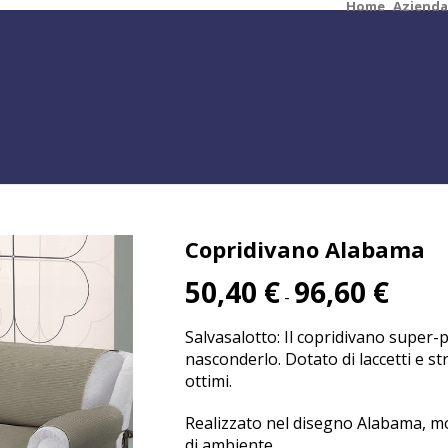
Home
Azienda
Copridivano Alabama
Fascia
50,40
€
96,60
€
-
di
prezzo:
Salvasalotto: Il copridivano super-
da
nasconderlo. Dotato di laccetti e st
50,40 €
ottimi.
a
96,60 €
Realizzato nel disegno Alabama, mod
di ambiente